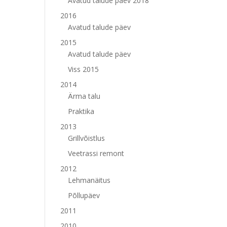
Avatud talude päev 2018
2016
Avatud talude päev
2015
Avatud talude päev
Viss 2015
2014
Ärma talu
Praktika
2013
Grillvõistlus
Veetrassi remont
2012
Lehmanäitus
Põllupäev
2011
2010