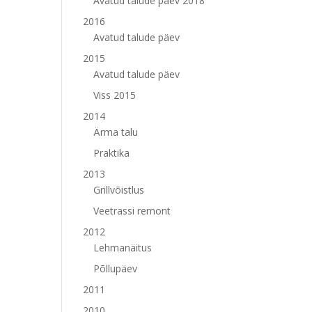
Avatud talude päev 2018
2016
Avatud talude päev
2015
Avatud talude päev
Viss 2015
2014
Ärma talu
Praktika
2013
Grillvõistlus
Veetrassi remont
2012
Lehmanäitus
Põllupäev
2011
2010