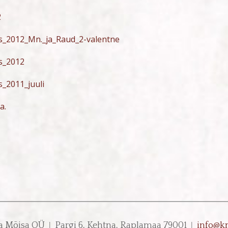
2
s_2012_Mn._ja_Raud_2-valentne
s_2012
_2011_juuli
a.
 Mõisa OÜ ǀ Pargi 6, Kehtna, Raplamaa 79001 ǀ
info@k