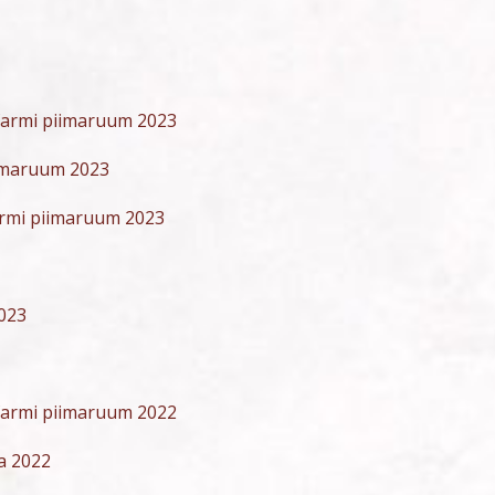
efarmi piimaruum 2023
iimaruum 2023
farmi piimaruum 2023
023
efarmi piimaruum 2022
a 2022