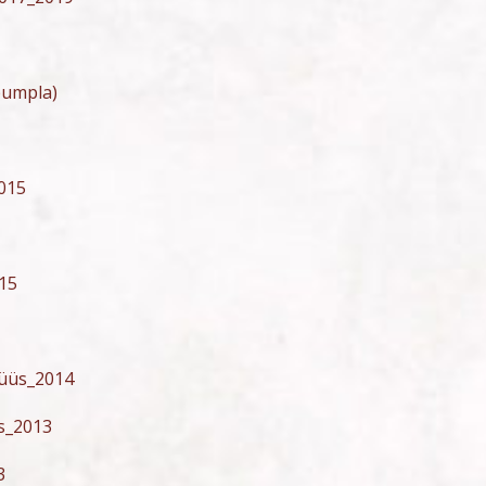
pumpla)
015
15
lüüs_2014
s_2013
3