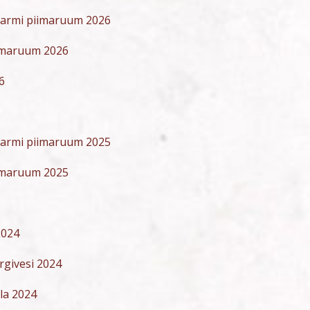
efarmi piimaruum 2026
iimaruum 2026
6
efarmi piimaruum 2025
iimaruum 2025
2024
rgivesi 2024
la 2024